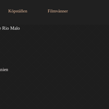
Köpställen
Filmvänner
De Rio Malo
anien