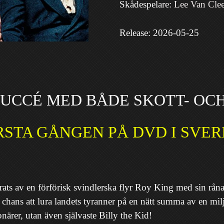
Skådespela
re:
Lee Van Clee
Release: 2026-05-25
SUCCÉ MED BÅDE SKOTT- OC
STA GÅNGEN PÅ DVD I 
dlurats av en förförisk svindlerska flyr Roy King med sin rå
n chans att lura landets tyranner på en nätt summa av en mi
närer, utan även självaste Billy the Kid!