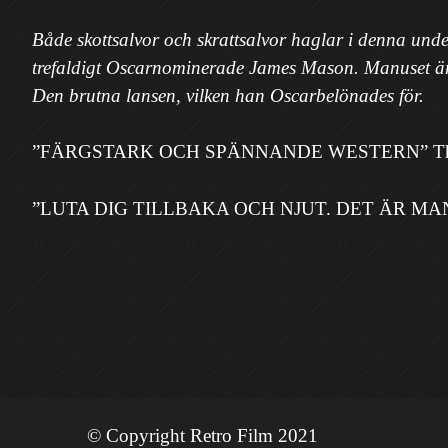
Både skottsalvor och skrattsalvor haglar i denna und
trefaldigt Oscarnominerade James Mason. Manuset är 
Den brutna lansen, vilken han Oscarbelönades för.
”FÄRGSTARK OCH SPÄNNANDE WESTERN” The Spa
”LUTA DIG TILLBAKA OCH NJUT. DET ÄR MA
© Copyright Retro Film 2021