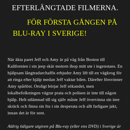
EFTERLÄNGTADE FILMERNA.
FÖR FÖRSTA GÅNGEN PÅ
BLU-RAY I SVERIGE!
När äkta paret Jeff och Amy är på väg från Boston till
Kalifornien i sin jeep skär motorn ihop mitt ute i ingenstans. En
hjälpsam långtradarchaffis erbjuder Amy lift till en vägkrog för
att ringa efter hjälp medan Jeff vaktar bilen. Därefter försvinner
Amy spårlöst. Oroligt börjar Jeff sökandet, men
lokalbefolkningen vägrar prata och polisen är inte till någon
hjälp. Helt utlämnad till sig själv måste Jeff övervinna sin inre
skräck och finna sin fru i sin desperata och allt farligare jakt,
innan det är för sent.
Aldrig tidigare utgiven på Blu-ray (eller ens DVD) i Sverige är